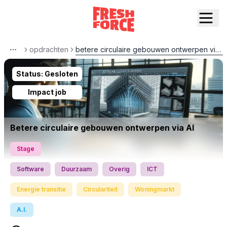
opdrachten
betere circulaire gebouwen ontwerpen via ai
More
Status:
Gesloten
Impact job
Betere circulaire gebouwen ontwerpen via AI
Stage
Software
Duurzaam
Overig
ICT
Energie transitie
Circulariteit
Woningmarkt
A.I.