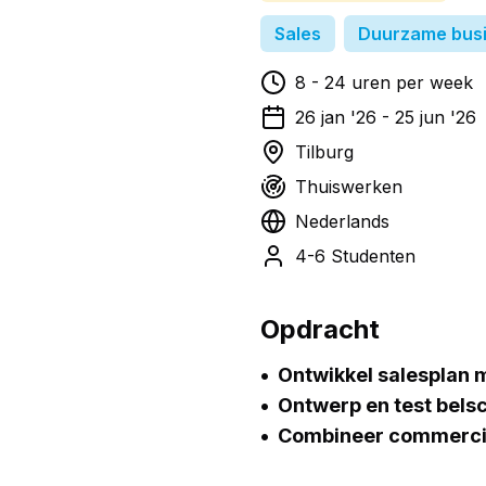
Sales
Duurzame bus
8
-
24
uren per week
26 jan '26
-
25 jun '26
Tilburg
Thuiswerken
Nederlands
4-6 Studenten
Opdracht
Ontwikkel salesplan m
Ontwerp en test belsc
Combineer commercie