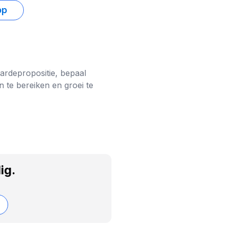
pp
aardepropositie, bepaal
n te bereiken en groei te
ig.