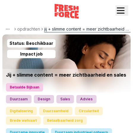
opdrachten
jij + slimme content = meer zichtbaarheid en sales
More
Status:
Beschikbaar
Impact job
Jij + slimme content = meer zichtbaarheid en sales
Betaalde Bijbaan
Duurzaam
Design
Sales
Advies
Digitalisering
Duurzaamheid
Circulariteit
Brede welvaart
Betaalbaarheid zorg
Duurzame innovatie
Duurzaam industrieel ontwerp