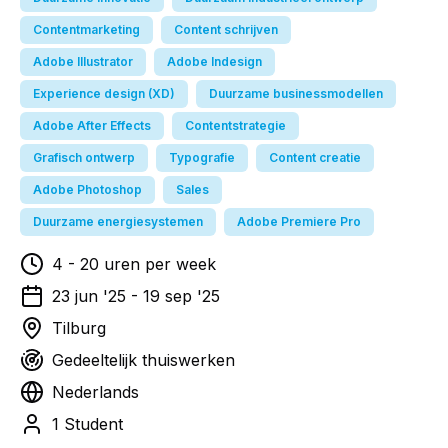
Contentmarketing
Content schrijven
Adobe Illustrator
Adobe Indesign
Experience design (XD)
Duurzame businessmodellen
Adobe After Effects
Contentstrategie
Grafisch ontwerp
Typografie
Content creatie
Adobe Photoshop
Sales
Duurzame energiesystemen
Adobe Premiere Pro
4
-
20
uren per week
23 jun '25
-
19 sep '25
Tilburg
Gedeeltelijk thuiswerken
Nederlands
1 Student