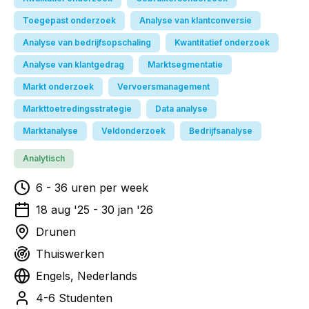
Toegepast onderzoek
Analyse van klantconversie
Analyse van bedrijfsopschaling
Kwantitatief onderzoek
Analyse van klantgedrag
Marktsegmentatie
Markt onderzoek
Vervoersmanagement
Markttoetredingsstrategie
Data analyse
Marktanalyse
Veldonderzoek
Bedrijfsanalyse
Analytisch
6
-
36
uren per week
18 aug '25
-
30 jan '26
Drunen
Thuiswerken
Engels, Nederlands
4-6 Studenten