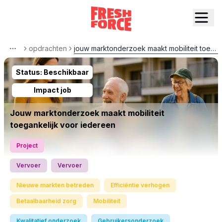
opdrachten
jouw marktonderzoek maakt mobiliteit toegankelijk voor iedereen
More
Status:
Beschikbaar
Impact job
Jouw marktonderzoek maakt mobiliteit
toegankelijk voor iedereen
Project
Vervoer
Vervoer
Nieuwe markten betreden
Efficiëntie verhogen
Betaalbaarheid zorg
Mobiliteit
Kwalitatief onderzoek
Gebruikersonderzoek