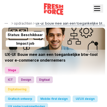
opdrachten
ux-ui: bouw mee aan een toegankelijke btw-tool voor e-commerce ondernemers
More
Status:
Beschikbaar
Impact job
UX-UI: Bouw mee aan een toegankelijke btw-tool
voor e-commerce ondernemers
Stage
ICT
Design
Digitaal
Digitalisering
Grafisch ontwerp
Mobile-first design
UI/UX design
UX onderzoeksmethoden