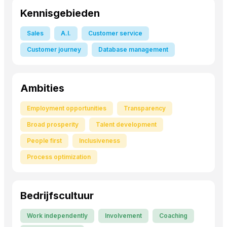
Kennisgebieden
Sales
A.I.
Customer service
Customer journey
Database management
Ambities
Employment opportunities
Transparency
Broad prosperity
Talent development
People first
Inclusiveness
Process optimization
Bedrijfscultuur
Work independently
Involvement
Coaching