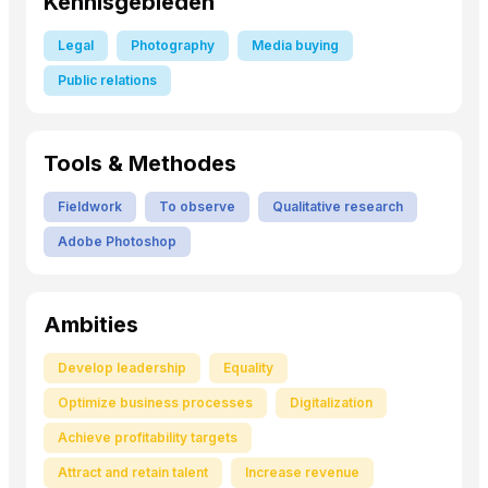
Kennisgebieden
Legal
Photography
Media buying
Public relations
Tools & Methodes
Fieldwork
To observe
Qualitative research
Adobe Photoshop
Ambities
Develop leadership
Equality
Optimize business processes
Digitalization
Achieve profitability targets
Attract and retain talent
Increase revenue