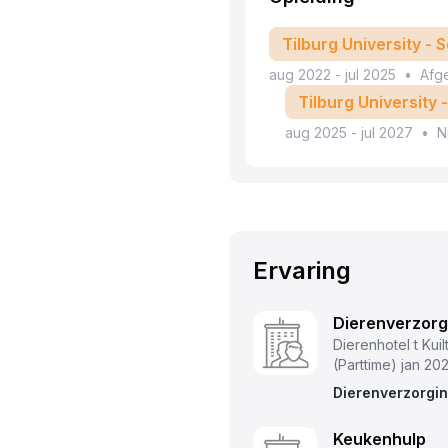
Tilburg University -
aug 2022
-
jul 2025
•
Afg
Tilburg University
aug 2025
-
jul 2027
•
N
Ervaring
Dierenverzorg
Dierenhotel t Kui
(Parttime)
jan 202
Dierenverzorgin
Keukenhulp