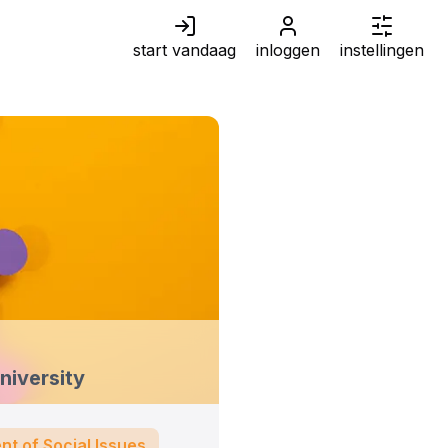
start vandaag
inloggen
instellingen
niversity
nt of Social Issues