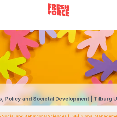
s, Policy and Societal Development | Tilburg U
 - Social and Behavioral Sciences (TSB) Global Manageme