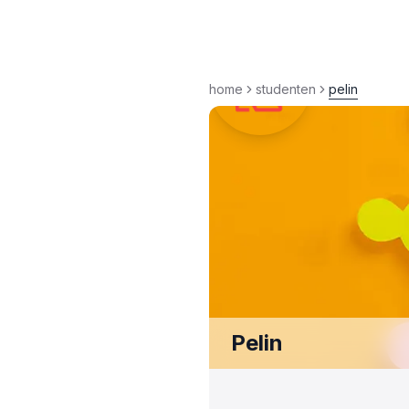
Vind alle
..
home
studenten
pelin
Opdrachten
Studenten
Bedrijven
In de buurt
Pelin