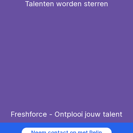
Talenten worden sterren
Freshforce - Ontplooi jouw talent
Initiatief van Midpoint Brabant
Neem contact op met
Pelin